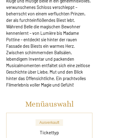
kluge und mutige Belle in ein geheimnisvolles, 
verwunschenes Schloss verschleppt – 
beherrscht von einem verfluchten Prinzen, 
der als furchteinflößendes Biest lebt. 
Während Belle die magischen Bewohner 
kennenlernt – von Lumière bis Madame 
Pottine – entdeckt sie hinter der rauen 
Fassade des Biests ein warmes Herz. 
Zwischen schimmernden Ballsälen, 
lebendigem Inventar und packenden 
Musicalmomenten entfaltet sich eine zeitlose 
Geschichte über Liebe, Mut und den Blick 
hinter das Offensichtliche. Ein prachtvolles 
Filmerlebnis voller Magie und Gefühl!
Menüauswahl
Ausverkauft
Tickettyp