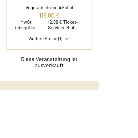
Vegetarisch und Alkohol
115,00 €
MwSt
+2,88 € Ticket-
inbegriffen
Servicegebühr
Weitere Preise (1)
Diese Veranstaltung ist
ausverkauft
Kontakt
Film & Flavor
Kleiner Schäferkamp 36
20357 Hamburg - Eimsbüttel
E-Mail:
info@filmandflavor.com