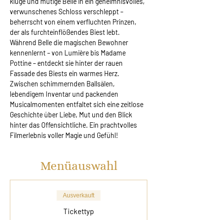
kluge und mutige Belle in ein geheimnisvolles, 
verwunschenes Schloss verschleppt – 
beherrscht von einem verfluchten Prinzen, 
der als furchteinflößendes Biest lebt. 
Während Belle die magischen Bewohner 
kennenlernt – von Lumière bis Madame 
Pottine – entdeckt sie hinter der rauen 
Fassade des Biests ein warmes Herz. 
Zwischen schimmernden Ballsälen, 
lebendigem Inventar und packenden 
Musicalmomenten entfaltet sich eine zeitlose 
Geschichte über Liebe, Mut und den Blick 
hinter das Offensichtliche. Ein prachtvolles 
Filmerlebnis voller Magie und Gefühl!
Menüauswahl
Ausverkauft
Tickettyp