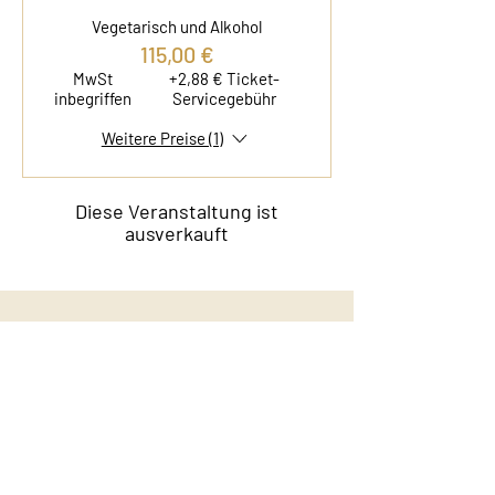
Vegetarisch und Alkohol
115,00 €
MwSt
+2,88 € Ticket-
inbegriffen
Servicegebühr
Weitere Preise (1)
Diese Veranstaltung ist
ausverkauft
Kontakt
Film & Flavor
Kleiner Schäferkamp 36
20357 Hamburg - Eimsbüttel
E-Mail:
info@filmandflavor.com