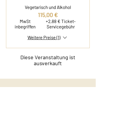
Vegetarisch und Alkohol
115,00 €
MwSt
+2,88 € Ticket-
inbegriffen
Servicegebühr
Weitere Preise (1)
Diese Veranstaltung ist
ausverkauft
Kontakt
Film & Flavor
Kleiner Schäferkamp 36
20357 Hamburg - Eimsbüttel
E-Mail:
info@filmandflavor.com