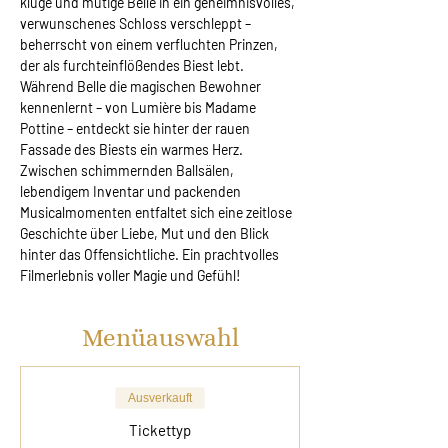
kluge und mutige Belle in ein geheimnisvolles, 
verwunschenes Schloss verschleppt – 
beherrscht von einem verfluchten Prinzen, 
der als furchteinflößendes Biest lebt. 
Während Belle die magischen Bewohner 
kennenlernt – von Lumière bis Madame 
Pottine – entdeckt sie hinter der rauen 
Fassade des Biests ein warmes Herz. 
Zwischen schimmernden Ballsälen, 
lebendigem Inventar und packenden 
Musicalmomenten entfaltet sich eine zeitlose 
Geschichte über Liebe, Mut und den Blick 
hinter das Offensichtliche. Ein prachtvolles 
Filmerlebnis voller Magie und Gefühl!
Menüauswahl
Ausverkauft
Tickettyp