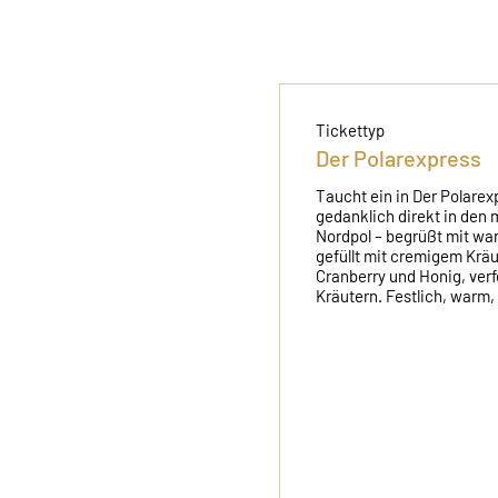
Tickettyp
Der Polarexpress
Taucht ein in Der Polarexp
gedanklich direkt in den
Nordpol – begrüßt mit war
gefüllt mit cremigem Kräu
Cranberry und Honig, verfe
Kräutern. Festlich, warm