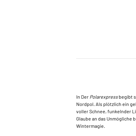
In Der 
Polarexpress
 begibt 
Nordpol. Als plötzlich ein g
voller Schnee, funkelnder L
Glaube an das Unmögliche b
Wintermagie.