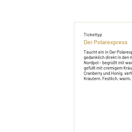
Tickettyp
Der Polarexpress
Taucht ein in Der Polarexp
gedanklich direkt in den
Nordpol – begrüßt mit war
gefüllt mit cremigem Kräu
Cranberry und Honig, verfe
Kräutern. Festlich, warm