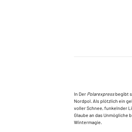
In Der 
Polarexpress
 begibt 
Nordpol. Als plötzlich ein g
voller Schnee, funkelnder L
Glaube an das Unmögliche b
Wintermagie.