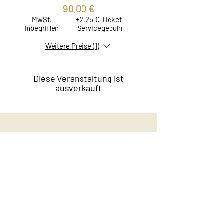
90,00 €
MwSt.
+2,25 € Ticket-
inbegriffen
Servicegebühr
Weitere Preise (1)
Diese Veranstaltung ist
ausverkauft
Kontakt
Film & Flavor
Kleiner Schäferkamp 36
20357 Hamburg - Eimsbüttel
E-Mail:
info@filmandflavor.com