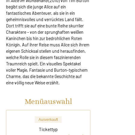
In 
Alice im Wunderland
 (2010) von Tim Burton 
begibt sich die junge Alice auf ein 
fantastisches Abenteuer, als sie in ein 
geheimnisvolles und verrücktes Land fällt. 
Dort trifft sie auf eine bunte Reihe skurriler 
Charaktere – von der sprunghaften weißen 
Kaninchen bis hin zur bedrohlichen Roten 
Königin. Auf ihrer Reise muss Alice sich ihrem 
eigenen Schicksal stellen und herausfinden, 
welche Rolle sie in diesem faszinierenden 
Traumreich spielt. Ein visuelles Spektakel 
voller Magie, Fantasie und Burton-typischem 
Charme, das die bekannte Geschichte auf 
eine völlig neue Weise erzählt.
Menüauswahl
Ausverkauft
Tickettyp