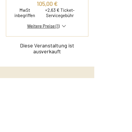
105,00 €
MwSt
+2,63 € Ticket-
inbegriffen
Servicegebühr
Weitere Preise (1)
Diese Veranstaltung ist
ausverkauft
Kontakt
Film & Flavor
Kleiner Schäferkamp 36
20357 Hamburg - Eimsbüttel
E-Mail:
info@filmandflavor.com