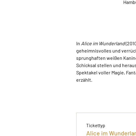
Hambu
In 
Alice im Wunderland
 (201
geheimnisvolles und verrückt
sprunghaften weißen Kaninch
Schicksal stellen und heraus
Spektakel voller Magie, Fan
erzählt.
Tickettyp
Alice im Wunderlan