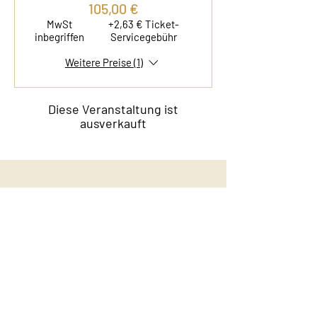
105,00 €
MwSt
+2,63 € Ticket-
inbegriffen
Servicegebühr
Weitere Preise (1)
Diese Veranstaltung ist
ausverkauft
Kontakt
Film & Flavor
Kleiner Schäferkamp 36
20357 Hamburg - Eimsbüttel
E-Mail:
info@filmandflavor.com