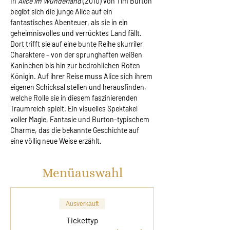
In 
Alice im Wunderland
 (2010) von Tim Burton 
begibt sich die junge Alice auf ein 
fantastisches Abenteuer, als sie in ein 
geheimnisvolles und verrücktes Land fällt. 
Dort trifft sie auf eine bunte Reihe skurriler 
Charaktere – von der sprunghaften weißen 
Kaninchen bis hin zur bedrohlichen Roten 
Königin. Auf ihrer Reise muss Alice sich ihrem 
eigenen Schicksal stellen und herausfinden, 
welche Rolle sie in diesem faszinierenden 
Traumreich spielt. Ein visuelles Spektakel 
voller Magie, Fantasie und Burton-typischem 
Charme, das die bekannte Geschichte auf 
eine völlig neue Weise erzählt.
Menüauswahl
Ausverkauft
Tickettyp