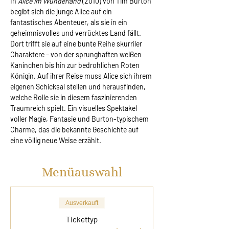
In 
Alice im Wunderland
 (2010) von Tim Burton 
begibt sich die junge Alice auf ein 
fantastisches Abenteuer, als sie in ein 
geheimnisvolles und verrücktes Land fällt. 
Dort trifft sie auf eine bunte Reihe skurriler 
Charaktere – von der sprunghaften weißen 
Kaninchen bis hin zur bedrohlichen Roten 
Königin. Auf ihrer Reise muss Alice sich ihrem 
eigenen Schicksal stellen und herausfinden, 
welche Rolle sie in diesem faszinierenden 
Traumreich spielt. Ein visuelles Spektakel 
voller Magie, Fantasie und Burton-typischem 
Charme, das die bekannte Geschichte auf 
eine völlig neue Weise erzählt.
Menüauswahl
Ausverkauft
Tickettyp