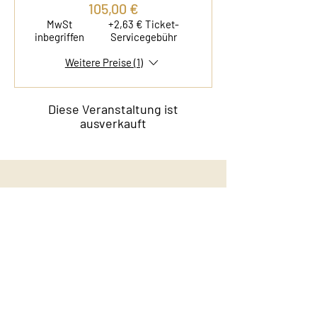
105,00 €
MwSt
+2,63 € Ticket-
inbegriffen
Servicegebühr
Weitere Preise (1)
Diese Veranstaltung ist
ausverkauft
Kontakt
Film & Flavor
Kleiner Schäferkamp 36
20357 Hamburg - Eimsbüttel
E-Mail:
info@filmandflavor.com