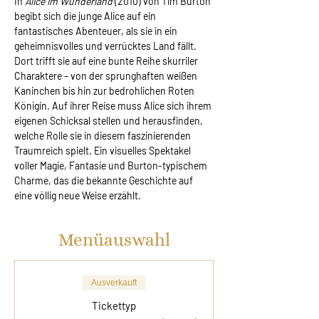
In 
Alice im Wunderland
 (2010) von Tim Burton 
begibt sich die junge Alice auf ein 
fantastisches Abenteuer, als sie in ein 
geheimnisvolles und verrücktes Land fällt. 
Dort trifft sie auf eine bunte Reihe skurriler 
Charaktere – von der sprunghaften weißen 
Kaninchen bis hin zur bedrohlichen Roten 
Königin. Auf ihrer Reise muss Alice sich ihrem 
eigenen Schicksal stellen und herausfinden, 
welche Rolle sie in diesem faszinierenden 
Traumreich spielt. Ein visuelles Spektakel 
voller Magie, Fantasie und Burton-typischem 
Charme, das die bekannte Geschichte auf 
eine völlig neue Weise erzählt.
Menüauswahl
Ausverkauft
Tickettyp