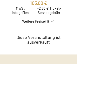
105,00 €
MwSt
+2,63 € Ticket-
inbegriffen
Servicegebühr
Weitere Preise (1)
Diese Veranstaltung ist
ausverkauft
Kontakt
Film & Flavor
Kleiner Schäferkamp 36
20357 Hamburg - Eimsbüttel
E-Mail:
info@filmandflavor.com