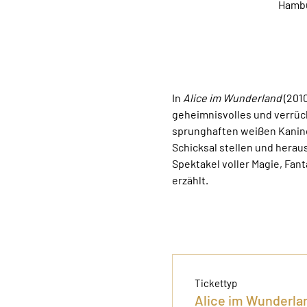
Hambu
In 
Alice im Wunderland
 (201
geheimnisvolles und verrückt
sprunghaften weißen Kaninch
Schicksal stellen und heraus
Spektakel voller Magie, Fan
erzählt.
Tickettyp
Alice im Wunderlan