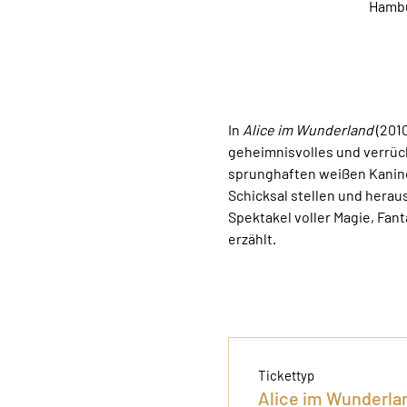
Hambu
In 
Alice im Wunderland
 (201
geheimnisvolles und verrückt
sprunghaften weißen Kaninch
Schicksal stellen und heraus
Spektakel voller Magie, Fan
erzählt.
Tickettyp
Alice im Wunderlan