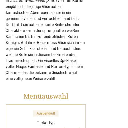
In 
Alice im Wunderland
 (2010) von Tim Burton 
begibt sich die junge Alice auf ein 
fantastisches Abenteuer, als sie in ein 
geheimnisvolles und verrücktes Land fällt. 
Dort trifft sie auf eine bunte Reihe skurriler 
Charaktere – von der sprunghaften weißen 
Kaninchen bis hin zur bedrohlichen Roten 
Königin. Auf ihrer Reise muss Alice sich ihrem 
eigenen Schicksal stellen und herausfinden, 
welche Rolle sie in diesem faszinierenden 
Traumreich spielt. Ein visuelles Spektakel 
voller Magie, Fantasie und Burton-typischem 
Charme, das die bekannte Geschichte auf 
eine völlig neue Weise erzählt.
Menüauswahl
Ausverkauft
Tickettyp