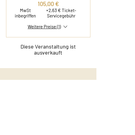
105,00 €
MwSt
+2,63 € Ticket-
inbegriffen
Servicegebühr
Weitere Preise (1)
Diese Veranstaltung ist
ausverkauft
Kontakt
Film & Flavor
Kleiner Schäferkamp 36
20357 Hamburg - Eimsbüttel
E-Mail:
info@filmandflavor.com