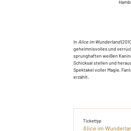
Hambu
In 
Alice im Wunderland
 (201
geheimnisvolles und verrückt
sprunghaften weißen Kaninch
Schicksal stellen und heraus
Spektakel voller Magie, Fan
erzählt.
Tickettyp
Alice im Wunderlan