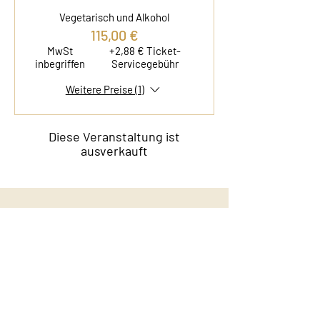
Vegetarisch und Alkohol
115,00 €
MwSt
+2,88 € Ticket-
inbegriffen
Servicegebühr
Weitere Preise (1)
Diese Veranstaltung ist
ausverkauft
Kontakt
Film & Flavor
Kleiner Schäferkamp 36
20357 Hamburg - Eimsbüttel
E-Mail:
info@filmandflavor.com