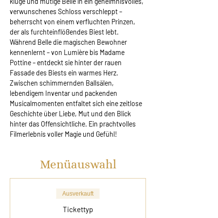
kluge und mutige Belle in ein geheimnisvolles, 
verwunschenes Schloss verschleppt – 
beherrscht von einem verfluchten Prinzen, 
der als furchteinflößendes Biest lebt. 
Während Belle die magischen Bewohner 
kennenlernt – von Lumière bis Madame 
Pottine – entdeckt sie hinter der rauen 
Fassade des Biests ein warmes Herz. 
Zwischen schimmernden Ballsälen, 
lebendigem Inventar und packenden 
Musicalmomenten entfaltet sich eine zeitlose 
Geschichte über Liebe, Mut und den Blick 
hinter das Offensichtliche. Ein prachtvolles 
Filmerlebnis voller Magie und Gefühl!
Menüauswahl
Ausverkauft
Tickettyp