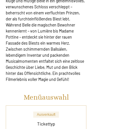
kluge und mutige Belle in ein geheimnisvolles, 
verwunschenes Schloss verschleppt – 
beherrscht von einem verfluchten Prinzen, 
der als furchteinflößendes Biest lebt. 
Während Belle die magischen Bewohner 
kennenlernt – von Lumière bis Madame 
Pottine – entdeckt sie hinter der rauen 
Fassade des Biests ein warmes Herz. 
Zwischen schimmernden Ballsälen, 
lebendigem Inventar und packenden 
Musicalmomenten entfaltet sich eine zeitlose 
Geschichte über Liebe, Mut und den Blick 
hinter das Offensichtliche. Ein prachtvolles 
Filmerlebnis voller Magie und Gefühl!
Menüauswahl
Ausverkauft
Tickettyp