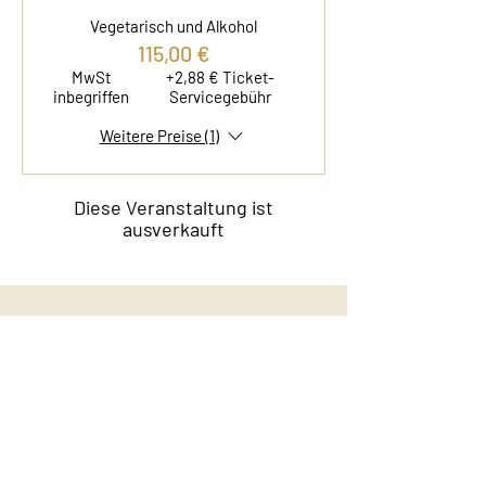
Vegetarisch und Alkohol
115,00 €
MwSt
+2,88 € Ticket-
inbegriffen
Servicegebühr
Weitere Preise (1)
Diese Veranstaltung ist
ausverkauft
Kontakt
Film & Flavor
Kleiner Schäferkamp 36
20357 Hamburg - Eimsbüttel
E-Mail:
info@filmandflavor.com