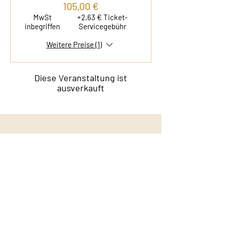
105,00 €
MwSt
+2,63 € Ticket-
inbegriffen
Servicegebühr
Weitere Preise (1)
Diese Veranstaltung ist
ausverkauft
Kontakt
Film & Flavor
Kleiner Schäferkamp 36
20357 Hamburg - Eimsbüttel
E-Mail:
info@filmandflavor.com