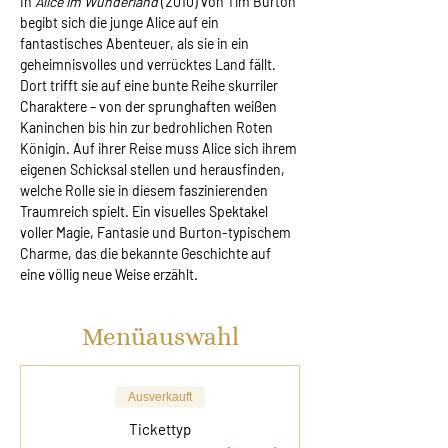
In 
Alice im Wunderland
 (2010) von Tim Burton 
begibt sich die junge Alice auf ein 
fantastisches Abenteuer, als sie in ein 
geheimnisvolles und verrücktes Land fällt. 
Dort trifft sie auf eine bunte Reihe skurriler 
Charaktere – von der sprunghaften weißen 
Kaninchen bis hin zur bedrohlichen Roten 
Königin. Auf ihrer Reise muss Alice sich ihrem 
eigenen Schicksal stellen und herausfinden, 
welche Rolle sie in diesem faszinierenden 
Traumreich spielt. Ein visuelles Spektakel 
voller Magie, Fantasie und Burton-typischem 
Charme, das die bekannte Geschichte auf 
eine völlig neue Weise erzählt.
Menüauswahl
Ausverkauft
Tickettyp